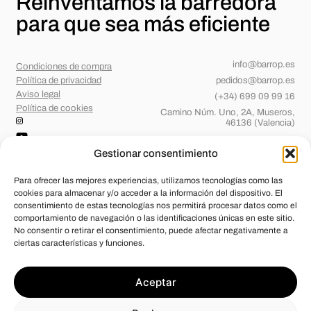
Reinventamos la barredora
para
que sea más eficiente
info@barrop.es
Condiciones de compra
Política de privacidad
pedidos@barrop.es
Aviso legal
(+34) 699 09 99 16
Política de cookies
Camino Núm. Uno, 2A, Museros,
46136 (Valencia)
Gestionar consentimiento
Para ofrecer las mejores experiencias, utilizamos tecnologías como las
cookies para almacenar y/o acceder a la información del dispositivo. El
consentimiento de estas tecnologías nos permitirá procesar datos como el
comportamiento de navegación o las identificaciones únicas en este sitio.
No consentir o retirar el consentimiento, puede afectar negativamente a
ciertas características y funciones.
Barridos de OP, S.L.
ha sido beneficiaria de Fondos Europeos, cuyo
Aceptar
objetivo es el refuerzo del crecimiento sostenible y la competitividad
de las PYMES, y gracias al cual ha puesto en marcha un Plan de
Acción con el objetivo de mejorar su competitividad mediante la