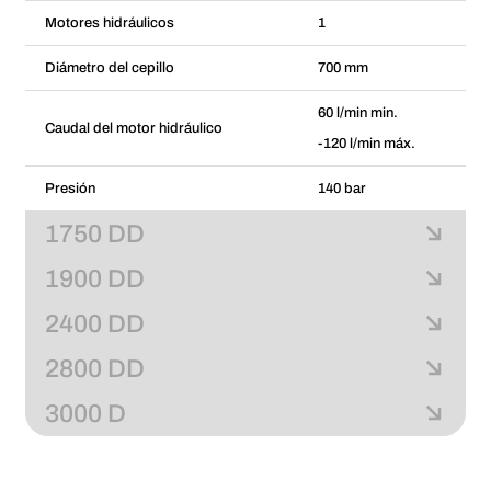
Motores hidráulicos
1
Diámetro del cepillo
700 mm
60 l/min min.
Caudal del motor hidráulico
-120 l/min máx.
Presión
140 bar
1750 DD
1900 DD
2400 DD
2800 DD
3000 D