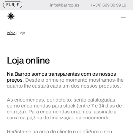
EUR, €
info@barrop.es
(+34) 699 09 99 16
Me
Skip
to
Início
/ Loja
content
Loja online
Na Barrop somos transparentes com os nossos
preços
. Desde o primeiro momento mostramos-lhe
quanto lhe custará cada um dos nossos produtos.
As encomendas, por defeito, serão catalogadas
como encomendas para stock (entre 7 e 14 dias de
entrega). Para encomendas urgentes, assinale a
caixa na página de finalização da encomenda.
Registe-se na área de cliente e configure o seu