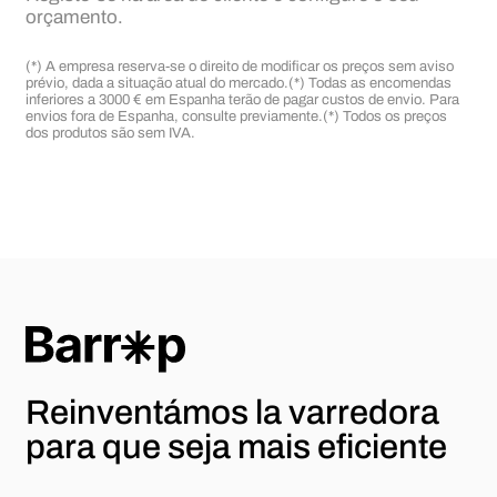
orçamento.
(*) A empresa reserva-se o direito de modificar os preços sem aviso
prévio, dada a situação atual do mercado.
(*) Todas as encomendas
inferiores a 3000 € em Espanha terão de pagar custos de envio. Para
envios fora de Espanha, consulte previamente.
(*) Todos os preços
dos produtos são sem IVA.
Reinventámos la varredora
para
que seja mais eficiente