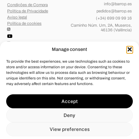
info@barrop.es
Condições de Compra
Política de Privacidade
pedidos@barrop.es
Aviso legal
(+34) 699 09 99 16
Política de cookies
Caminho Núm. Um, 2A, Museros,
46136 (Valência)
Manage consent
To provide the best experiences, we use technologies such as cookies to
store and/or access information on your device. Consenting to these
technologies will allow us to process data such as browsing behaviour or
unique identifiers on this site. Not consenting, or withdrawing consent,
may adversely affect certain features and functions.
Barridos de OP, S.L.
foi beneficiária de Fundos Europeus, cujo
Accept
objetivo é o reforço do crescimento sustentável e a competitividade
das PME, e graças ao qual pôs em marcha um Plano de Ação com o
objetivo de melhorar a sua competitividade através da transformação
Deny
digital, da promoção online e do comércio eletrónico em mercados
internacionais durante o ano de 2024. Para tal, contou com o apoio do
Programa Xpande Digital da Câmara de Comércio de Valência.
View preferences
#EuropaSeSiente”