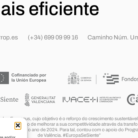
ais eficiente
rop.es
(+34) 699 09 99 16
Caminho Núm. Um
undos Europeus, cujo objetivo é o reforço do crescimento sustentáve
m o objetivo de melhorar a sua competitividade através da transfo
onais durante o ano de 2024. Para tal, contou com o apoio do Pro
de Valência. #EuropaSeSiente”
re and/or