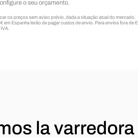
configure o seu orçamento.
ficar os preços sem aviso prévio, dada a situação atual do mercado.
 € em Espanha terão de pagar custos de envio. Para envios fora de 
 IVA.
os la varredora