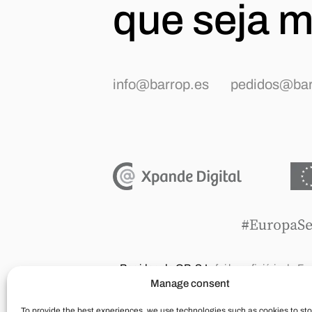
que seja m
info@barrop.es
pedidos@bar
Barridos de OP, S.L.
foi beneficiária de F
qual pôs em marcha um Plano de Ação co
Manage consent
comércio eletrónico em mercados internaci
To provide the best experiences, we use technologies such as cookies to sto