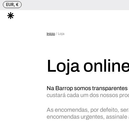
EUR, €
Skip
to
Início
/ Loja
content
Loja onlin
Na Barrop somos transparentes
custará cada um dos nossos pro
As encomendas, por defeito, ser
encomendas urgentes, assinale a