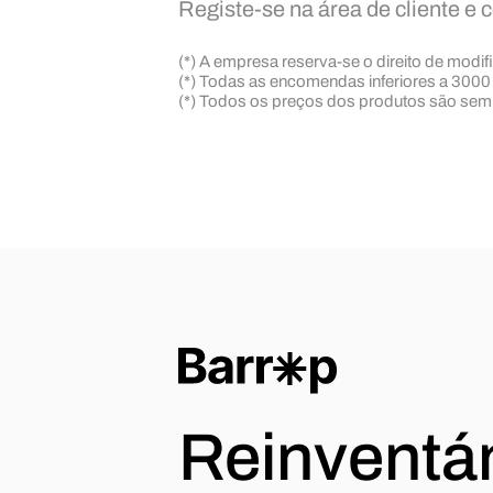
Registe-se na área de cliente e 
(*) A empresa reserva-se o direito de modi
(*) Todas as encomendas inferiores a 3000
(*) Todos os preços dos produtos são sem
Reinventám