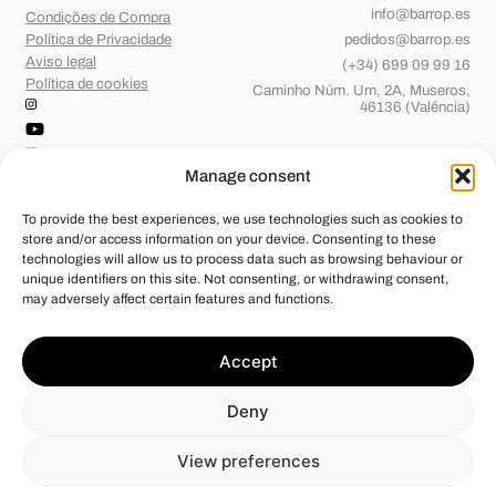
info@barrop.es
Condições de Compra
Política de Privacidade
pedidos@barrop.es
Aviso legal
(+34) 699 09 99 16
Política de cookies
Caminho Núm. Um, 2A, Museros,
46136 (Valência)
Manage consent
To provide the best experiences, we use technologies such as cookies to
store and/or access information on your device. Consenting to these
technologies will allow us to process data such as browsing behaviour or
unique identifiers on this site. Not consenting, or withdrawing consent,
may adversely affect certain features and functions.
Barridos de OP, S.L.
foi beneficiária de Fundos Europeus, cujo
Accept
objetivo é o reforço do crescimento sustentável e a competitividade
das PME, e graças ao qual pôs em marcha um Plano de Ação com o
objetivo de melhorar a sua competitividade através da transformação
Deny
digital, da promoção online e do comércio eletrónico em mercados
internacionais durante o ano de 2024. Para tal, contou com o apoio do
Programa Xpande Digital da Câmara de Comércio de Valência.
View preferences
#EuropaSeSiente”