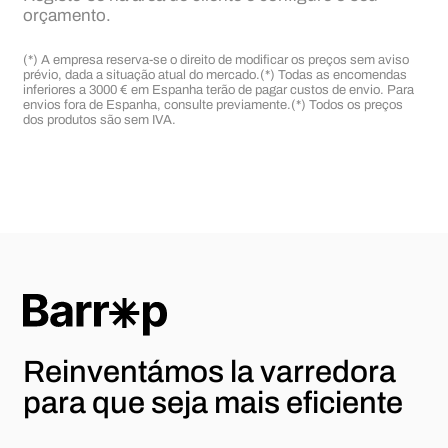
orçamento.
(*) A empresa reserva-se o direito de modificar os preços sem aviso
prévio, dada a situação atual do mercado.
(*) Todas as encomendas
inferiores a 3000 € em Espanha terão de pagar custos de envio. Para
envios fora de Espanha, consulte previamente.
(*) Todos os preços
dos produtos são sem IVA.
Reinventámos la varredora
para
que seja mais eficiente