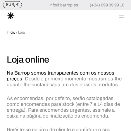
EUR, €
info@barrop.es
(+34) 699 09 99 16
Me
Skip
to
Início
/ Loja
content
Loja online
Na Barrop somos transparentes com os nossos
preços
. Desde o primeiro momento mostramos-lhe
quanto lhe custará cada um dos nossos produtos.
As encomendas, por defeito, serão catalogadas
como encomendas para stock (entre 7 e 14 dias de
entrega). Para encomendas urgentes, assinale a
caixa na página de finalização da encomenda.
Registe-se na área de cliente e configure o seu