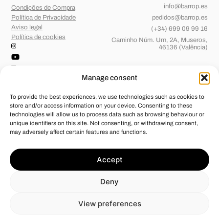
info@barrop.es
Condições de Compra
Política de Privacidade
pedidos@barrop.es
Aviso legal
(+34) 699 09 99 16
Política de cookies
Caminho Núm. Um, 2A, Museros,
46136 (Valência)
Manage consent
To provide the best experiences, we use technologies such as cookies to
store and/or access information on your device. Consenting to these
technologies will allow us to process data such as browsing behaviour or
unique identifiers on this site. Not consenting, or withdrawing consent,
may adversely affect certain features and functions.
Barridos de OP, S.L.
foi beneficiária de Fundos Europeus, cujo
Accept
objetivo é o reforço do crescimento sustentável e a competitividade
das PME, e graças ao qual pôs em marcha um Plano de Ação com o
objetivo de melhorar a sua competitividade através da transformação
Deny
digital, da promoção online e do comércio eletrónico em mercados
internacionais durante o ano de 2024. Para tal, contou com o apoio do
Programa Xpande Digital da Câmara de Comércio de Valência.
View preferences
#EuropaSeSiente”