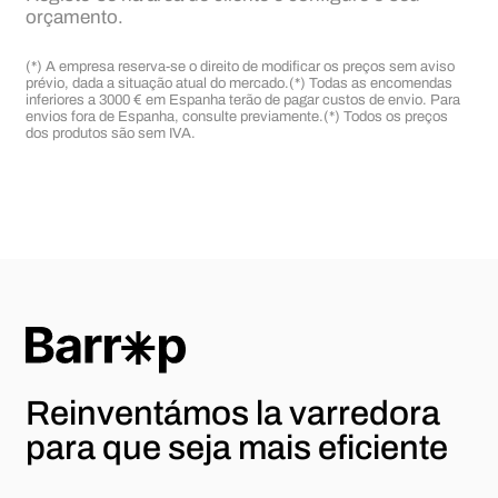
orçamento.
(*) A empresa reserva-se o direito de modificar os preços sem aviso
prévio, dada a situação atual do mercado.
(*) Todas as encomendas
inferiores a 3000 € em Espanha terão de pagar custos de envio. Para
envios fora de Espanha, consulte previamente.
(*) Todos os preços
dos produtos são sem IVA.
Reinventámos la varredora
para
que seja mais eficiente