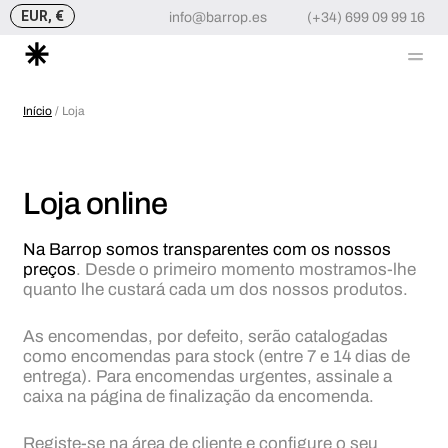
EUR, €
info@barrop.es
(+34) 699 09 99 16
Me
Skip
to
Início
/ Loja
content
Loja online
Na Barrop somos transparentes com os nossos
preços
. Desde o primeiro momento mostramos-lhe
quanto lhe custará cada um dos nossos produtos.
As encomendas, por defeito, serão catalogadas
como encomendas para stock (entre 7 e 14 dias de
entrega). Para encomendas urgentes, assinale a
caixa na página de finalização da encomenda.
Registe-se na área de cliente e configure o seu