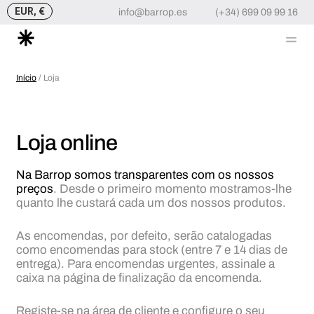
EUR, €
info@barrop.es
(+34) 699 09 99 16
Me
Skip
to
Início
/ Loja
content
Loja online
Na Barrop somos transparentes com os nossos
preços
. Desde o primeiro momento mostramos-lhe
quanto lhe custará cada um dos nossos produtos.
As encomendas, por defeito, serão catalogadas
como encomendas para stock (entre 7 e 14 dias de
entrega). Para encomendas urgentes, assinale a
caixa na página de finalização da encomenda.
Registe-se na área de cliente e configure o seu