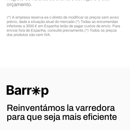
orçamento.
(*) A empresa reserva-se o direito de modificar os preços sem aviso
prévio, dada a situação atual do mercado.
(*) Todas as encomendas
inferiores a 3000 € em Espanha terão de pagar custos de envio. Para
envios fora de Espanha, consulte previamente.
(*) Todos os preços
dos produtos são sem IVA.
Reinventámos la varredora
para
que seja mais eficiente