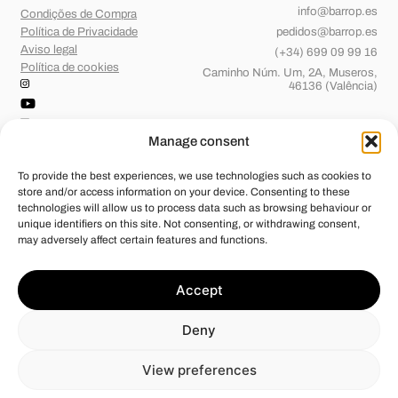
info@barrop.es
Condições de Compra
Política de Privacidade
pedidos@barrop.es
Aviso legal
(+34) 699 09 99 16
Política de cookies
Caminho Núm. Um, 2A, Museros,
46136 (Valência)
Manage consent
To provide the best experiences, we use technologies such as cookies to
store and/or access information on your device. Consenting to these
technologies will allow us to process data such as browsing behaviour or
unique identifiers on this site. Not consenting, or withdrawing consent,
may adversely affect certain features and functions.
Barridos de OP, S.L.
foi beneficiária de Fundos Europeus, cujo
Accept
objetivo é o reforço do crescimento sustentável e a competitividade
das PME, e graças ao qual pôs em marcha um Plano de Ação com o
objetivo de melhorar a sua competitividade através da transformação
Deny
digital, da promoção online e do comércio eletrónico em mercados
internacionais durante o ano de 2024. Para tal, contou com o apoio do
Programa Xpande Digital da Câmara de Comércio de Valência.
View preferences
#EuropaSeSiente”