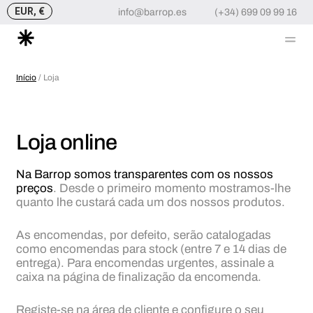
EUR, €
info@barrop.es
(+34) 699 09 99 16
Me
Skip
to
Início
/ Loja
content
Loja online
Na Barrop somos transparentes com os nossos
preços
. Desde o primeiro momento mostramos-lhe
quanto lhe custará cada um dos nossos produtos.
As encomendas, por defeito, serão catalogadas
como encomendas para stock (entre 7 e 14 dias de
entrega). Para encomendas urgentes, assinale a
caixa na página de finalização da encomenda.
Registe-se na área de cliente e configure o seu