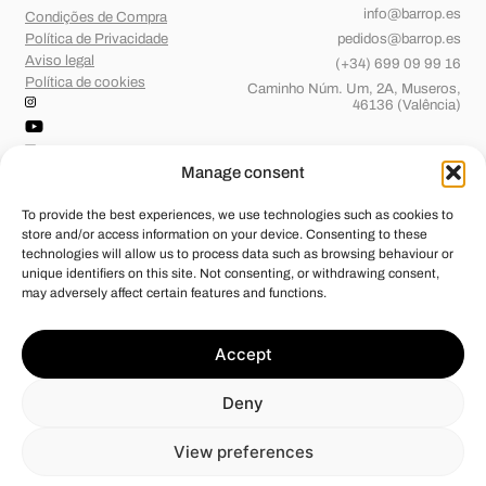
info@barrop.es
Condições de Compra
Política de Privacidade
pedidos@barrop.es
Aviso legal
(+34) 699 09 99 16
Política de cookies
Caminho Núm. Um, 2A, Museros,
46136 (Valência)
Manage consent
To provide the best experiences, we use technologies such as cookies to
store and/or access information on your device. Consenting to these
technologies will allow us to process data such as browsing behaviour or
unique identifiers on this site. Not consenting, or withdrawing consent,
may adversely affect certain features and functions.
Barridos de OP, S.L.
foi beneficiária de Fundos Europeus, cujo
Accept
objetivo é o reforço do crescimento sustentável e a competitividade
das PME, e graças ao qual pôs em marcha um Plano de Ação com o
objetivo de melhorar a sua competitividade através da transformação
Deny
digital, da promoção online e do comércio eletrónico em mercados
internacionais durante o ano de 2024. Para tal, contou com o apoio do
Programa Xpande Digital da Câmara de Comércio de Valência.
View preferences
#EuropaSeSiente”