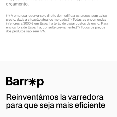
orçamento.
(*) A empresa reserva-se o direito de modificar os preços sem aviso
prévio, dada a situação atual do mercado.
(*) Todas as encomendas
inferiores a 3000 € em Espanha terão de pagar custos de envio. Para
envios fora de Espanha, consulte previamente.
(*) Todos os preços
dos produtos são sem IVA.
Reinventámos la varredora
para
que seja mais eficiente