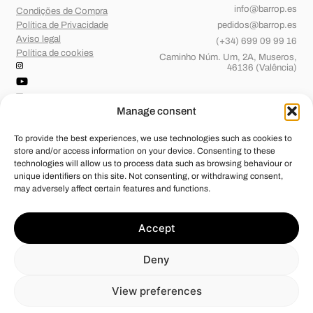
info@barrop.es
Condições de Compra
Política de Privacidade
pedidos@barrop.es
Aviso legal
(+34) 699 09 99 16
Política de cookies
Caminho Núm. Um, 2A, Museros,
46136 (Valência)
Manage consent
To provide the best experiences, we use technologies such as cookies to
store and/or access information on your device. Consenting to these
technologies will allow us to process data such as browsing behaviour or
unique identifiers on this site. Not consenting, or withdrawing consent,
may adversely affect certain features and functions.
Barridos de OP, S.L.
foi beneficiária de Fundos Europeus, cujo
Accept
objetivo é o reforço do crescimento sustentável e a competitividade
das PME, e graças ao qual pôs em marcha um Plano de Ação com o
objetivo de melhorar a sua competitividade através da transformação
Deny
digital, da promoção online e do comércio eletrónico em mercados
internacionais durante o ano de 2024. Para tal, contou com o apoio do
Programa Xpande Digital da Câmara de Comércio de Valência.
View preferences
#EuropaSeSiente”