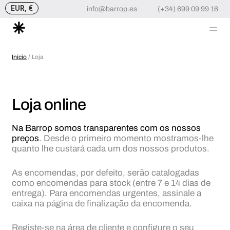
EUR, €
info@barrop.es
(+34) 699 09 99 16
Me
Skip
to
Início
/ Loja
content
Loja online
Na Barrop somos transparentes com os nossos
preços
. Desde o primeiro momento mostramos-lhe
quanto lhe custará cada um dos nossos produtos.
As encomendas, por defeito, serão catalogadas
como encomendas para stock (entre 7 e 14 dias de
entrega). Para encomendas urgentes, assinale a
caixa na página de finalização da encomenda.
Registe-se na área de cliente e configure o seu