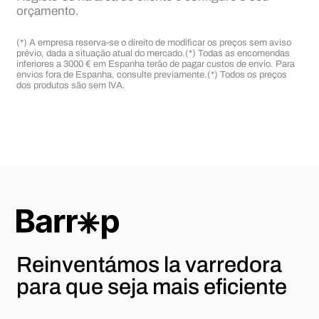
orçamento.
(*) A empresa reserva-se o direito de modificar os preços sem aviso
prévio, dada a situação atual do mercado.
(*) Todas as encomendas
inferiores a 3000 € em Espanha terão de pagar custos de envio. Para
envios fora de Espanha, consulte previamente.
(*) Todos os preços
dos produtos são sem IVA.
Reinventámos la varredora
para
que seja mais eficiente