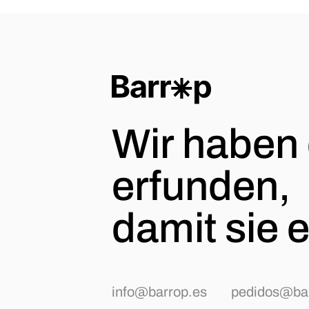
Wir haben
erfunden,
damit sie ef
info@barrop.es
pedidos@bar