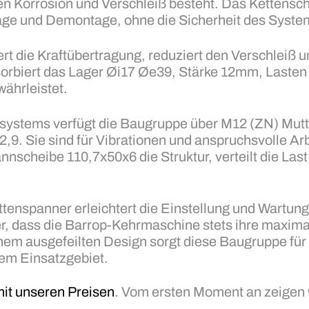
en Korrosion und Verschleiß besteht. Das Kettensch
tage und Demontage, ohne die Sicherheit des Syste
t die Kraftübertragung, reduziert den Verschleiß un
orbiert das Lager Øi17 Øe39, Stärke 12mm, Lasten 
währleistet.
nsystems verfügt die Baugruppe über M12 (ZN) Mut
2,9. Sie sind für Vibrationen und anspruchsvolle A
nnscheibe 110,7x50x6 die Struktur, verteilt die Las
enspanner erleichtert die Einstellung und Wartung
cher, dass die Barrop-Kehrmaschine stets ihre maxima
em ausgefeilten Design sorgt diese Baugruppe für e
dem Einsatzgebiet.
mit unseren Preisen
. Vom ersten Moment an zeigen w