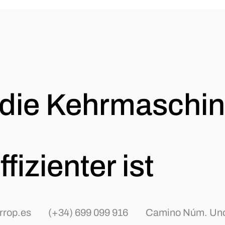
 die Kehrmaschin
fizienter ist
rop.es
(+34) 699 099 916
Camino Núm. Uno