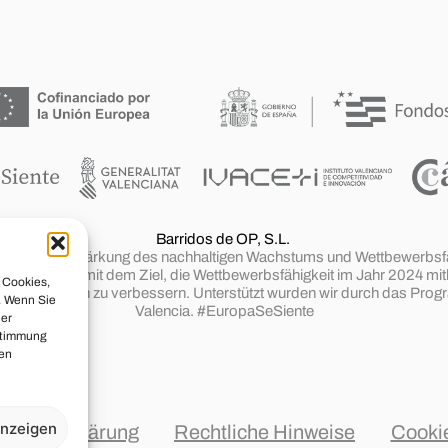
Barridos de OP, S.L.
ren Ziel die Stärkung des nachhaltigen Wachstums und Wettbewerbsfähi
esetzt wurde mit dem Ziel, die Wettbewerbsfähigkeit im Jahr 2024 mit
 Cookies,
ionalen Märkten zu verbessern. Unterstützt wurden wir durch das P
. Wenn Sie
Valencia. #EuropaSeSiente
der
ustimmung
nen
anzeigen
schutzerklärung
Rechtliche Hinweise
Cookie