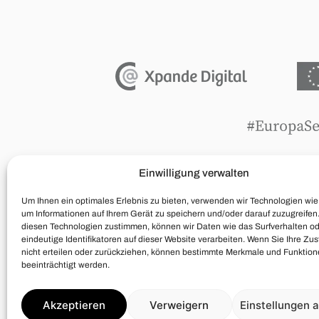
Einwilligung verwalten
wurde mit EU-Fördertöpfen unterstützt, de
ist und dank derer ein Aktionsplan in Gang g
Um Ihnen ein optimales Erlebnis zu bieten, verwenden wir Technologien wie
elektronischer Verkaufswege in internat
um Informationen auf Ihrem Gerät zu speichern und/oder darauf zuzugreifen
diesen Technologien zustimmen, können wir Daten wie das Surfverhalten o
eindeutige Identifikatoren auf dieser Website verarbeiten. Wenn Sie Ihre Z
nicht erteilen oder zurückziehen, können bestimmte Merkmale und Funktio
beeinträchtigt werden.
Akzeptieren
Verweigern
Einstellungen 
Einkaufsbedingungen
Daten