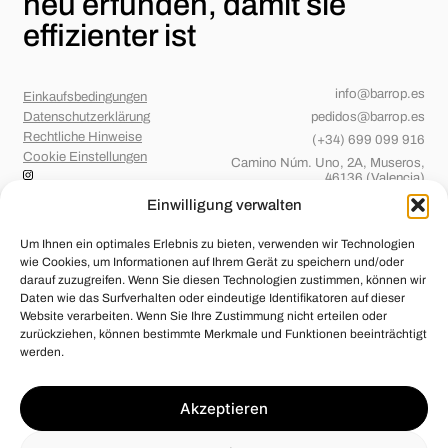
neu erfunden,
damit sie
effizienter ist
info@barrop.es
Einkaufsbedingungen
Datenschutzerklärung
pedidos@barrop.es
Rechtliche Hinweise
(+34) 699 099 916
Cookie Einstellungen
Camino Núm. Uno, 2A, Museros,
46136 (Valencia)
Einwilligung verwalten
Um Ihnen ein optimales Erlebnis zu bieten, verwenden wir Technologien
wie Cookies, um Informationen auf Ihrem Gerät zu speichern und/oder
darauf zuzugreifen. Wenn Sie diesen Technologien zustimmen, können wir
Daten wie das Surfverhalten oder eindeutige Identifikatoren auf dieser
Website verarbeiten. Wenn Sie Ihre Zustimmung nicht erteilen oder
zurückziehen, können bestimmte Merkmale und Funktionen beeinträchtigt
werden.
Barridos de OP, S.L.
wurde mit EU-Fördertöpfen unterstützt, deren Ziel
Akzeptieren
die Stärkung des nachhaltigen Wachstums und Wettbewerbsfähigkeit
kleiner und mittelständiger Betriebe ist und dank derer ein Aktionsplan
in Gang gesetzt wurde mit dem Ziel, die Wettbewerbsfähigkeit im Jahr